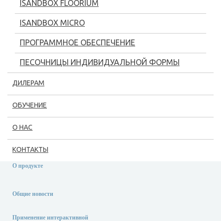
ISANDBOX FLOORIUM
Применение интерактивной
ISANDBOX MICRO
песочницы
ПРОГРАММНОЕ ОБЕСПЕЧЕНИЕ
20 февраля, 2020
ПЕСОЧНИЦЫ ИНДИВИДУАЛЬНОЙ ФОРМЫ
iSandBOX для дошкольного образования
ДИЛЕРАМ
Как извлечь максимум пользы из iSandBOX в детском
ОБУЧЕНИЕ
саду. Полная инструкция по
О НАС
Интерактивные технологии
в образовании
КОНТАКТЫ
О продукте
Общие новости
Применение интерактивной