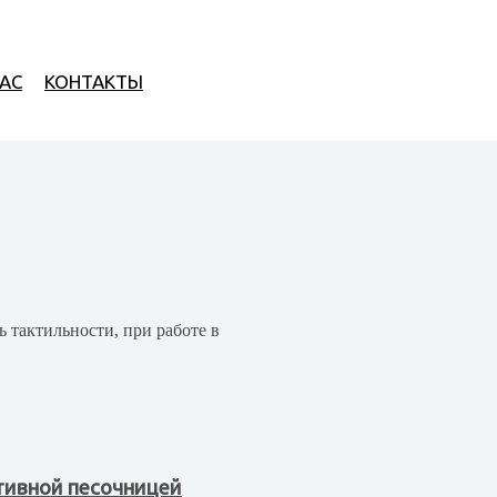
Рубрика:
Общие новости
и о развитии проекта и полезные статьи от специалистов детско
НАС
КОНТАКТЫ
ь тактильности, при работе в
тивной песочницей