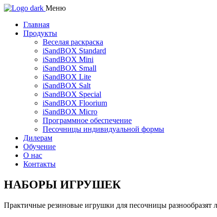
Меню
Главная
Продукты
Веселая раскраска
iSandBOX Standard
iSandBOX Mini
iSandBOX Small
iSandBOX Lite
iSandBOX Salt
iSandBOX Special
iSandBOX Floorium
iSandBOX Micro
Программное обеспечение
Песочницы индивидуальной формы
Дилерам
Обучение
О нас
Контакты
НАБОРЫ ИГРУШЕК
Практичные резиновые игрушки для песочницы разнообразят лю